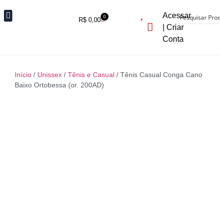
Acessar
0
R$
0,00
| Criar
Fora de Estoque
Conta
Início
/
Unissex
/
Tênis e Casual
/ Tênis Casual Conga Cano
Baixo Ortobessa (or. 200AD)