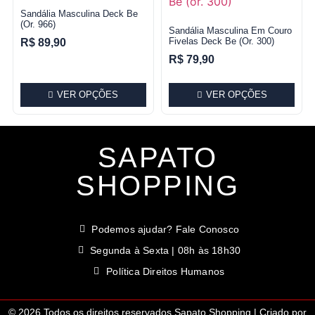
Sandália Masculina Deck Be
(or. 966)
Sandália Masculina Em Couro
Fivelas Deck Be (or. 300)
R$
89,90
R$
79,90
VER OPÇÕES
VER OPÇÕES
SAPATO
SHOPPING
Podemos ajudar? Fale Conosco
Segunda à Sexta | 08h às 18h30
Política Direitos Humanos
© 2026 Todos os direitos reservados Sapato Shopping | Criado por