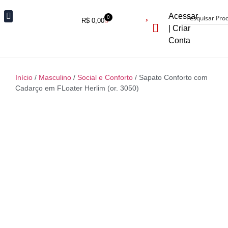
Acessar
0
R$
0,00
| Criar
Fora de Estoque
Conta
Início
/
Masculino
/
Social e Conforto
/ Sapato Conforto com
Cadarço em FLoater Herlim (or. 3050)